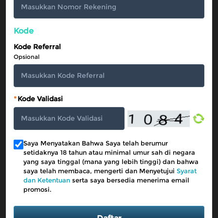
Kode
Kode Referral
Opsional
*
Kode Validasi
Saya Menyatakan Bahwa Saya telah berumur
setidaknya 18 tahun atau minimal umur sah di negara
yang saya tinggal (mana yang lebih tinggi) dan bahwa
saya telah membaca, mengerti dan Menyetujui
Syarat
dan Ketentuan
serta saya bersedia menerima email
promosi.