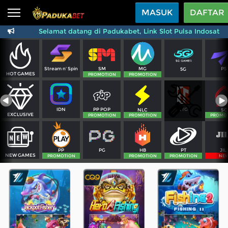
Beranda
MASUK
DAFTAR
Selamat datang di Padukabet, Link Slot Pulsa Indosat no
Sports
BARU
PROMO
Live Casino
BARU
SM
MG
PS
Stream n' Spin
5G
IDNPoker
BARU
HOT GAMES
PROMOTION
PROMOTION
Slots
PROMO
PP POP
TTG
IDN
NLC
SG
IDNLIVE
EXCLUSIVE
BARU
PROMOTION
PROMOTION
PROMO
Stream N Spin
PG
PT
PP
HB
JILI
NEW GAMES
Arcade
PROMOTION
PROMOTION
PROMOTION
NE
PROMO
Table Games
Lottery
BARU
PROMO
IDNRaffle